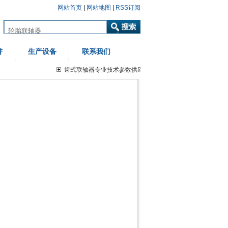
网站首页
|
网站地图
|
RSS订阅
誉
生产设备
联系我们
齿式联轴器专业技术参数供应...
金属膜片联轴器特点和应用.